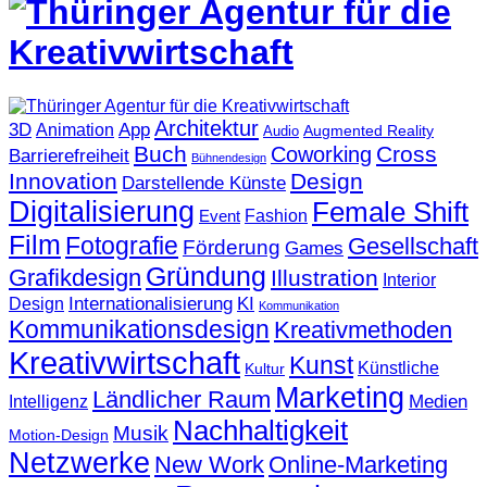
Architektur
3D
App
Animation
Augmented Reality
Audio
Buch
Cross
Coworking
Barrierefreiheit
Bühnendesign
Innovation
Design
Darstellende Künste
Digitalisierung
Female Shift
Fashion
Event
Film
Fotografie
Gesellschaft
Förderung
Games
Gründung
Grafikdesign
Illustration
Interior
KI
Internationalisierung
Design
Kommunikation
Kommunikationsdesign
Kreativmethoden
Kreativwirtschaft
Kunst
Künstliche
Kultur
Marketing
Ländlicher Raum
Medien
Intelligenz
Nachhaltigkeit
Musik
Motion-Design
Netzwerke
New Work
Online-Marketing