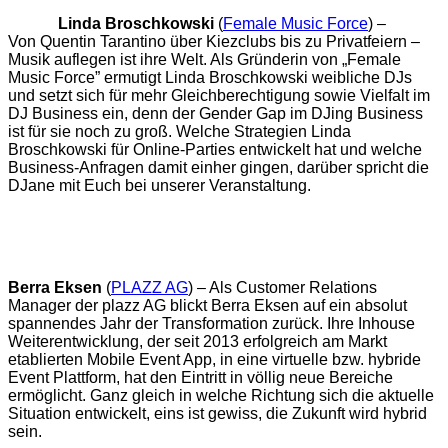
Linda Broschkowski
(
Female Music Force
) –
Von Quentin Tarantino über Kiezclubs bis zu Privatfeiern –
Musik auflegen ist ihre Welt. Als Gründerin von „Female
Music Force” ermutigt Linda Broschkowski weibliche DJs
und setzt sich für mehr Gleichberechtigung sowie Vielfalt im
DJ Business ein, denn der Gender Gap im DJing Business
ist für sie noch zu groß. Welche Strategien Linda
Broschkowski für Online-Parties entwickelt hat und welche
Business-Anfragen damit einher gingen, darüber spricht die
DJane mit Euch bei unserer Veranstaltung.
Berra Eksen
(
PLAZZ AG
) – Als Customer Relations
Manager der plazz AG blickt Berra Eksen auf ein absolut
spannendes Jahr der Transformation zurück. Ihre Inhouse
Weiterentwicklung, der seit 2013 erfolgreich am Markt
etablierten Mobile Event App, in eine virtuelle bzw. hybride
Event Plattform, hat den Eintritt in völlig neue Bereiche
ermöglicht. Ganz gleich in welche Richtung sich die aktuelle
Situation entwickelt, eins ist gewiss, die Zukunft wird hybrid
sein.