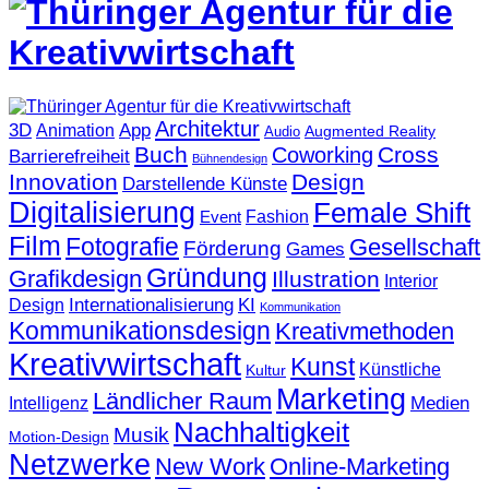
Architektur
3D
App
Animation
Augmented Reality
Audio
Buch
Cross
Coworking
Barrierefreiheit
Bühnendesign
Innovation
Design
Darstellende Künste
Digitalisierung
Female Shift
Fashion
Event
Film
Fotografie
Gesellschaft
Förderung
Games
Gründung
Grafikdesign
Illustration
Interior
KI
Internationalisierung
Design
Kommunikation
Kommunikationsdesign
Kreativmethoden
Kreativwirtschaft
Kunst
Künstliche
Kultur
Marketing
Ländlicher Raum
Medien
Intelligenz
Nachhaltigkeit
Musik
Motion-Design
Netzwerke
New Work
Online-Marketing