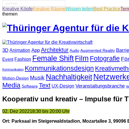
Suche
nach:
Kreative Köpfe
Kreative Räume
Wissen teilen
Best Practice
Ter
themen
Architektur
3D
App
Barrie
Animation
Augmented Reality
Audio
Female Shift
Film
Fotografie
Fö
Fashion
Event
Kommunikationsdesign
Kreativmet
Kommunikation
Netzwerk
Nachhaltigkeit
Musik
Motion-Design
Media
Text
Veranstaltungsbranche
UX-Design
Software
V
Kooperativ und kreativ – Impulse für 
02. Dez 2022
18:30 bis 20:00 Uhr
Ort: Parksaal im Steigerwaldstadion, Mozartallee 3, 99096 E