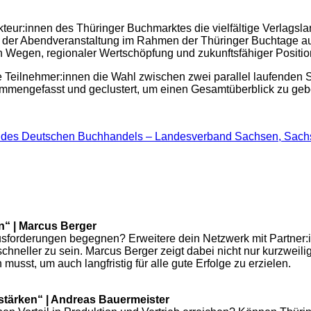
Akteur:innen des Thüringer Buchmarktes die vielfältige Verlags
 in der Abendveranstaltung im Rahmen der Thüringer Buchtage 
 Wegen, regionaler Wertschöpfung und zukunftsfähiger Positio
Teilnehmer:innen die Wahl zwischen zwei parallel laufenden Se
mmengefasst und geclustert, um einen Gesamtüberblick zu gebe
 des Deutschen Buchhandels – Landesverband Sachsen, Sach
n“ | Marcus Berger
orderungen begegnen? Erweitere dein Netzwerk mit Partner:in
schneller zu sein. Marcus Berger zeigt dabei nicht nur kurzwei
usst, um auch langfristig für alle gute Erfolge zu erzielen.
stärken“ | Andreas Bauermeister