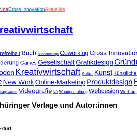
mine
Cross Innovation
Aktuelles
Buch
Cross Innovatio
Coworking
refreiheit
Bühnendesign
Gründ
Gesellschaft
Grafikdesign
rderung
Games
Kreativwirtschaft
Kunst
hoden
Künstliche 
Kultur
e
Produktdesign
New Work
Online-Marketing
Videografie
Webdesign
Werbun
Wandgestaltung
erlagswesen
VR
Thüringer Verlage und Autor:innen
rfurt