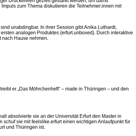
ger Druckereien gezielt gestärkt werden, um damit
Impuls zum Thema diskutieren die Teilnehmer:innen mit
ind unabdingbar. In ihrer Session gibt Anika Luthardt,
es ersten analogen Produktes (erfurt.unboxed). Durch interaktive
mit nach Hause nehmen.
treibt er „Das Möhrchenheft“ – made in Thüringen – und den
t absolvierte sie an der Universität Erfurt den Master in
uf sie mit feelslike.erfurt einen wichtigen Anlaufpunkt für
rt und Thüringen ist.