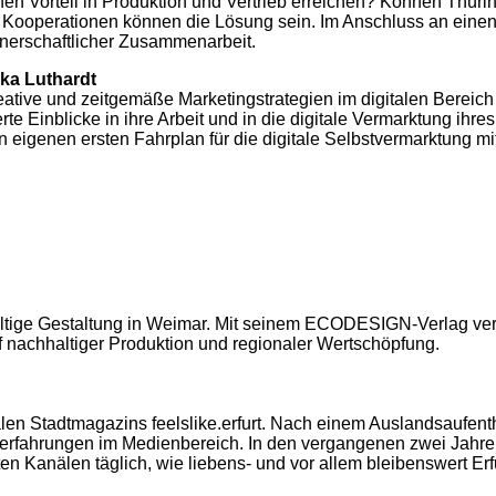
n Vorteil in Produktion und Vertrieb erreichen? Können Thürin
ooperationen können die Lösung sein. Im Anschluss an einen 
nerschaftlicher Zusammenarbeit.
ika Luthardt
tive und zeitgemäße Marketingstrategien im digitalen Bereich s
erte Einblicke in ihre Arbeit und in die digitale Vermarktung ihr
en eigenen ersten Fahrplan für die digitale Selbstvermarktung 
altige Gestaltung in Weimar. Mit seinem ECODESIGN-Verlag ver
f nachhaltiger Produktion und regionaler Wertschöpfung.
len Stadtmagazins feelslike.erfurt. Nach einem Auslandsaufenthal
fahrungen im Medienbereich. In den vergangenen zwei Jahren sch
 Kanälen täglich, wie liebens- und vor allem bleibenswert Erfu