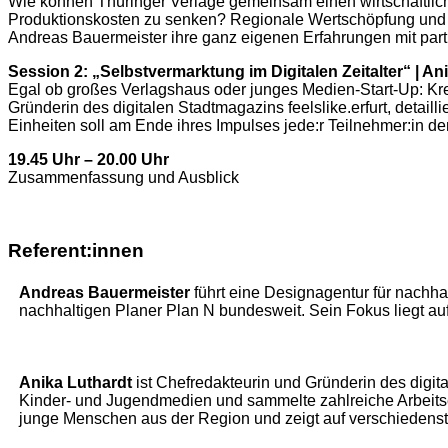
Wie können Thüringer Verlage gemeinsam einen wirtschaftliche
Produktionskosten zu senken? Regionale Wertschöpfung und K
Andreas Bauermeister ihre ganz eigenen Erfahrungen mit part
Session 2: „Selbstvermarktung im Digitalen Zeitalter“ | An
Egal ob großes Verlagshaus oder junges Medien-Start-Up: Krea
Gründerin des digitalen Stadtmagazins feelslike.erfurt, detailli
Einheiten soll am Ende ihres Impulses jede:r Teilnehmer:in d
19.45 Uhr – 20.00 Uhr
Zusammenfassung und Ausblick
Referent:innen
Andreas Bauermeister
führt eine Designagentur für nachh
nachhaltigen Planer Plan N bundesweit. Sein Fokus liegt au
Anika Luthardt
ist Chefredakteurin und Gründerin des digita
Kinder- und Jugendmedien und sammelte zahlreiche Arbeitser
junge Menschen aus der Region und zeigt auf verschiedensten