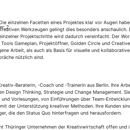
Die einzelnen Facetten eines Projektes klar vor Augen habe
kreativen Werkzeugen gelingt dies besonders anschaulich. 
einzelner Projektschritte wird dadurch vereinfacht. Der Wo
e Tools Gameplan, Projektöffner, Golden Circle und Creative
gene Arbeit, als auch als Basis für visuelle und kollaborative
räche nützlich sind.
Kreativ-Beraterin, -Coach und -Trainerin aus Berlin. Ihre Ar
hen Design Thinking, Strategie und Change Management. Sie 
 und Vorlesungen, von Einführungen über Team-Entwicklun
mit der Unterstützung kreativer Methoden. Ihre Kunden si
r, die den Status Quo hinterfragen und herausfordern.
t Thüringer Unternehmen der Kreativwirtschaft offen und is