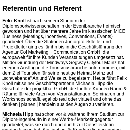
Referentin und Referent
Felix Knoll
ist nach seinem Studium der
Diplomsportwissenschaften in der Eventbranche heimisch
geworden und hat über mehrere Jahre im klassischen MICE
Business (Meetings, Incentives, Conventions, Events)
gearbeitet. Über die Stationen Juniorprojektleiter und
Projektleiter ging es für ihn bis in die Geschäftsführung der
Agentur Go! Marketing + Communication GmbH, die
europaweit für Ihre Kunden Veranstaltungen umgesetzt hat.
Mit der Gründung der Mindways Segway Citytour Mainz hat
er einen Ausflug in die Tourismusbranche unternommen, mit
dem Ziel Touristen für seine heutige Heimat Mainz auf
„schwebende“ Art und Weise zu begeistern. Heute führt Felix
Knoll mit seiner Geschäftspartnerin Michaela Hipp die
Geschäfte der projektbar GmbH, die für Ihre Kunden Raum &
Räume für viele Arten von Veranstaltungen, Seminaren und
Workshops schafft, egal ob real oder virtuell und ohne das
denken | planen | handeln aus den Augen zu verlieren.
Michaela Hipp
hat schon vor & während ihrem Studium zur
Diplom-Ingenieurin in einer Werbe-/ Marketingagentur
gearbeitet, was sie durch und durch zur Dienstleisterin
werden lassen hat. Sie liebt es für Kunden die passenden