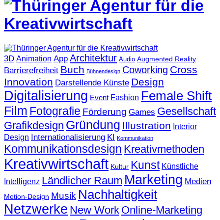
Architektur
3D
App
Animation
Augmented Reality
Audio
Buch
Cross
Coworking
Barrierefreiheit
Bühnendesign
Innovation
Design
Darstellende Künste
Digitalisierung
Female Shift
Fashion
Event
Film
Fotografie
Gesellschaft
Förderung
Games
Gründung
Grafikdesign
Illustration
Interior
KI
Internationalisierung
Design
Kommunikation
Kommunikationsdesign
Kreativmethoden
Kreativwirtschaft
Kunst
Künstliche
Kultur
Marketing
Ländlicher Raum
Medien
Intelligenz
Nachhaltigkeit
Musik
Motion-Design
Netzwerke
New Work
Online-Marketing