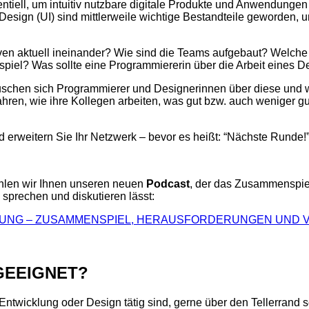
ell, um intuitiv nutzbare digitale Produkte und Anwendungen 
Design (UI) sind mittlerweile wichtige Bestandteile geworden
ven aktuell ineinander? Wie sind die Teams aufgebaut? Welche
piel? Was sollte eine Programmiererin über die Arbeit eines
auschen sich Programmierer und Designerinnen über diese und w
ren, wie ihre Kollegen arbeiten, was gut bzw. auch weniger gut 
 erweitern Sie Ihr Netzwerk – bevor es heißt: “Nächste Runde!”
hlen wir Ihnen unseren neuen
Podcast
, der das Zusammenspie
 sprechen und diskutieren lässt:
MIERUNG – ZUSAMMENSPIEL, HERAUSFORDERUNGEN UN
GEEIGNET?
ntwicklung oder Design tätig sind, gerne über den Tellerrand 