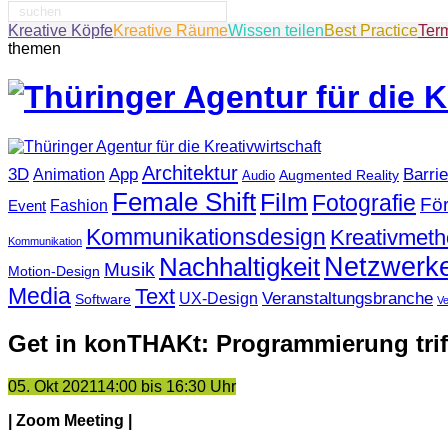
Suche
nach:
Kreative Köpfe
Kreative Räume
Wissen teilen
Best Practice
Ter
themen
Architektur
3D
App
Barrie
Animation
Augmented Reality
Audio
Female Shift
Film
Fotografie
Fö
Fashion
Event
Kommunikationsdesign
Kreativmet
Kommunikation
Netzwerk
Nachhaltigkeit
Musik
Motion-Design
Media
Text
Veranstaltungsbranche
UX-Design
Software
V
Get in konTHAKt: Programmierung trif
05. Okt 2021
14:00 bis 16:30 Uhr
| Zoom Meeting |