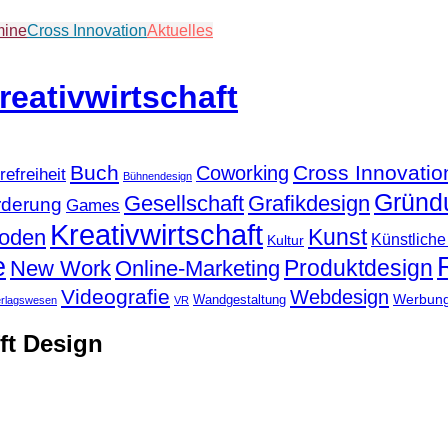
mine
Cross Innovation
Aktuelles
Buch
Cross Innovatio
Coworking
refreiheit
Bühnendesign
Gründ
Gesellschaft
Grafikdesign
rderung
Games
Kreativwirtschaft
Kunst
hoden
Künstliche 
Kultur
e
Produktdesign
New Work
Online-Marketing
Videografie
Webdesign
Werbun
Wandgestaltung
erlagswesen
VR
ft Design