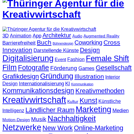
Architektur
3D
App
Animation
Augmented Reality
Audio
Buch
Cross
Coworking
Barrierefreiheit
Bühnendesign
Innovation
Design
Darstellende Künste
Digitalisierung
Female Shift
Fashion
Event
Film
Fotografie
Gesellschaft
Förderung
Games
Gründung
Grafikdesign
Illustration
Interior
KI
Internationalisierung
Design
Kommunikation
Kommunikationsdesign
Kreativmethoden
Kreativwirtschaft
Kunst
Künstliche
Kultur
Marketing
Ländlicher Raum
Medien
Intelligenz
Nachhaltigkeit
Musik
Motion-Design
Netzwerke
New Work
Online-Marketing