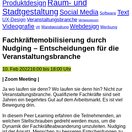
Raum- und
Produktdesign
Stadtgestaltung
Social Media
Text
Software
Veranstaltungsbranche
UX-Design
Verlagswesen
Videografie
Webdesign
Werbung
Wandgestaltung
VR
Fachkräftemobilisierung durch
Nudging – Entscheidungen für die
Veranstaltungsbranche
10. Feb 2022
16:00 bis 18:00 Uhr
| Zoom Meeting |
Ja wo laufen sie denn? Wo laufen sie denn hin? Nicht zur
Veranstaltungsbranche. Qualifizierte Fachkräfte sind seit
Jahren ein begehrtes Gut auf dem Arbeitsmarkt. Es ist viel
Bewegung drin.
In diesem Peer Learning erfahren die Teilnehmenden, an
welchen Stellschrauben gedreht werden muss, um die
Dynamik der Fachkräfteabwanderung umzuleiten. Nudging
ist der Ansatz, Menschen zu besseren Entscheidungen zu