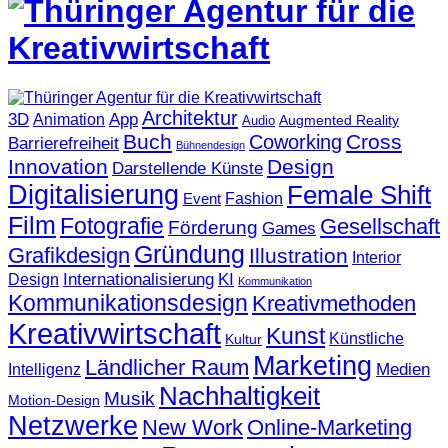
Architektur
3D
App
Animation
Augmented Reality
Audio
Buch
Cross
Coworking
Barrierefreiheit
Bühnendesign
Innovation
Design
Darstellende Künste
Digitalisierung
Female Shift
Fashion
Event
Film
Fotografie
Gesellschaft
Förderung
Games
Gründung
Grafikdesign
Illustration
Interior
KI
Internationalisierung
Design
Kommunikation
Kommunikationsdesign
Kreativmethoden
Kreativwirtschaft
Kunst
Künstliche
Kultur
Marketing
Ländlicher Raum
Medien
Intelligenz
Nachhaltigkeit
Musik
Motion-Design
Netzwerke
New Work
Online-Marketing