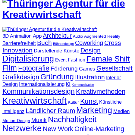
Architektur
3D
App
Animation
Augmented Reality
Audio
Buch
Cross
Coworking
Barrierefreiheit
Bühnendesign
Innovation
Design
Darstellende Künste
Digitalisierung
Female Shift
Fashion
Event
Film
Fotografie
Gesellschaft
Förderung
Games
Gründung
Grafikdesign
Illustration
Interior
KI
Internationalisierung
Design
Kommunikation
Kommunikationsdesign
Kreativmethoden
Kreativwirtschaft
Kunst
Künstliche
Kultur
Marketing
Ländlicher Raum
Medien
Intelligenz
Nachhaltigkeit
Musik
Motion-Design
Netzwerke
New Work
Online-Marketing