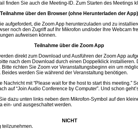
il finden Sie auch die Meeting-ID. Zum Starten des Meetings kl
Teilnahme über den Browser (ohne Herunterladen der App)
aufgefordert, die Zoom App herunterzuladen und zu installieren.
er noch den Zugriff auf Ihr Mikrofon und/oder Ihre Webcam fre
örungen aufweisen können.
Teilnahme über die Zoom App
e werden direkt zum Download und Ausführen der Zoom App aufge
itte nach dem Download durch einen Doppelklick installieren. 
 Bitte richten Sie Zoom vor Veranstaltungsbeginn ein um mögli
n. Beides werden Sie während der Veranstaltung benötigen.
achricht mit “Please wait for the host to start this meeting.” S
ach auf “Join Audio Conference by Computer”. Und schon geht’s
 Sie dazu unten links neben dem Mikrofon-Symbol auf den kleine
ra ein- und ausgeschaltet werden.
NICHT
g teilzunehmen.