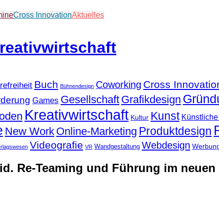
mine
Cross Innovation
Aktuelles
Buch
Cross Innovatio
Coworking
refreiheit
Bühnendesign
Gründ
Gesellschaft
Grafikdesign
rderung
Games
Kreativwirtschaft
Kunst
hoden
Künstliche 
Kultur
e
Produktdesign
New Work
Online-Marketing
Videografie
Webdesign
Werbun
Wandgestaltung
erlagswesen
VR
d. Re-Teaming und Führung im neuen 