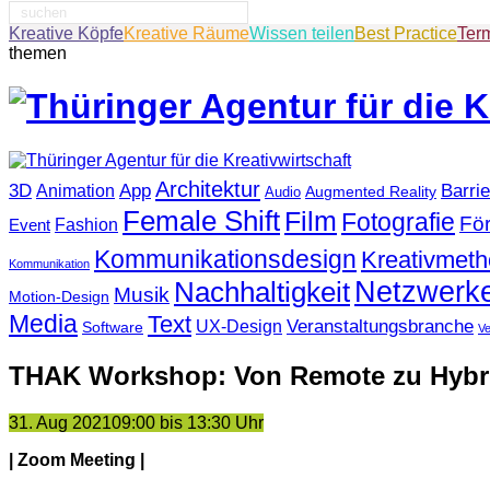
Suche
nach:
Kreative Köpfe
Kreative Räume
Wissen teilen
Best Practice
Ter
themen
Architektur
3D
App
Barrie
Animation
Augmented Reality
Audio
Female Shift
Film
Fotografie
Fö
Fashion
Event
Kommunikationsdesign
Kreativmet
Kommunikation
Netzwerk
Nachhaltigkeit
Musik
Motion-Design
Media
Text
Veranstaltungsbranche
UX-Design
Software
V
THAK Workshop: Von Remote zu Hybri
31. Aug 2021
09:00 bis 13:30 Uhr
| Zoom Meeting |