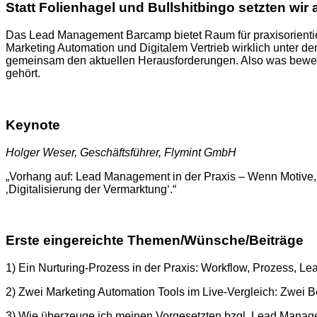
Statt Folienhagel und Bullshitbingo setzten wi
Das Lead Management Barcamp bietet Raum für praxisorienti
Marketing Automation und Digitalem Vertrieb wirklich unter d
gemeinsam den aktuellen Herausforderungen. Also was bewegt
gehört.
Keynote
Holger Weser, Geschäftsführer, Flymint GmbH
„Vorhang auf: Lead Management in der Praxis – Wenn Motive, R
‚Digitalisierung der Vermarktung‘.“
Erste eingereichte Themen/Wünsche/Beiträge
1) Ein Nurturing-Prozess in der Praxis: Workflow, Prozess, Le
2) Zwei Marketing Automation Tools im Live-Vergleich: Zwei B
3) Wie überzeuge ich meinen Vorgesetzten bzgl. Lead Manag