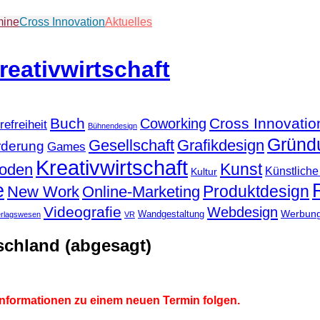
mine
Cross Innovation
Aktuelles
Buch
Cross Innovatio
Coworking
refreiheit
Bühnendesign
Gründ
Gesellschaft
Grafikdesign
rderung
Games
Kreativwirtschaft
Kunst
hoden
Künstliche 
Kultur
e
Produktdesign
New Work
Online-Marketing
Videografie
Webdesign
Werbun
Wandgestaltung
erlagswesen
VR
chland (abgesagt)
nformationen zu einem neuen Termin folgen.