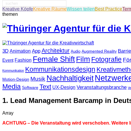
Suche
nach:
Kreative Köpfe
Kreative Räume
Wissen teilen
Best Practice
Ter
themen
Architektur
3D
App
Barrie
Animation
Augmented Reality
Audio
Female Shift
Film
Fotografie
Fö
Fashion
Event
Kommunikationsdesign
Kreativmet
Kommunikation
Netzwerk
Nachhaltigkeit
Musik
Motion-Design
Media
Text
Veranstaltungsbranche
UX-Design
Software
V
1. Lead Management Barcamp in Deuts
Array
ACHTUNG – Die Veranstaltung wird verschoben. Weitere I