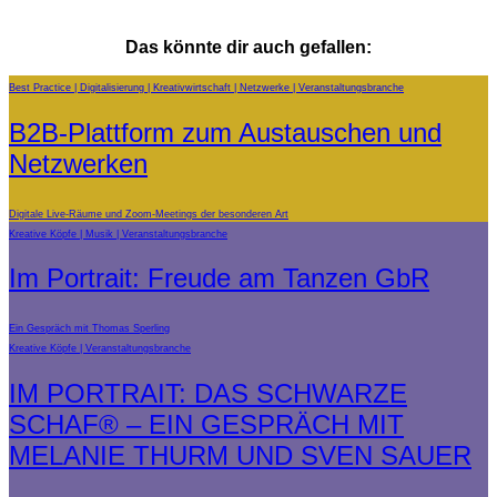
Das könnte dir auch gefallen:
Best Practice
Digitalisierung
Kreativwirtschaft
Netzwerke
Veranstaltungsbranche
B2B-Plattform zum Austauschen und
Netzwerken
Digitale Live-Räume und Zoom-Meetings der besonderen Art
Kreative Köpfe
Musik
Veranstaltungsbranche
Im Portrait: Freude am Tanzen GbR
Ein Gespräch mit Thomas Sperling
Kreative Köpfe
Veranstaltungsbranche
IM PORTRAIT: DAS SCHWARZE
SCHAF® – EIN GESPRÄCH MIT
MELANIE THURM UND SVEN SAUER