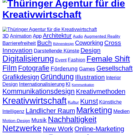
Architektur
3D
App
Animation
Augmented Reality
Audio
Buch
Cross
Coworking
Barrierefreiheit
Bühnendesign
Innovation
Design
Darstellende Künste
Digitalisierung
Female Shift
Fashion
Event
Film
Fotografie
Gesellschaft
Förderung
Games
Gründung
Grafikdesign
Illustration
Interior
KI
Internationalisierung
Design
Kommunikation
Kommunikationsdesign
Kreativmethoden
Kreativwirtschaft
Kunst
Künstliche
Kultur
Marketing
Ländlicher Raum
Medien
Intelligenz
Nachhaltigkeit
Musik
Motion-Design
Netzwerke
New Work
Online-Marketing