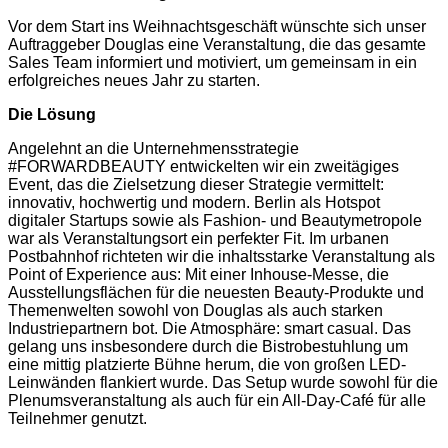
Vor dem Start ins Weihnachtsgeschäft wünschte sich unser
Auftraggeber Douglas eine Veranstaltung, die das gesamte
Sales Team informiert und motiviert, um gemeinsam in ein
erfolgreiches neues Jahr zu starten.
Die Lösung
Angelehnt an die Unternehmensstrategie
#FORWARDBEAUTY entwickelten wir ein zweitägiges
Event, das die Zielsetzung dieser Strategie vermittelt:
innovativ, hochwertig und modern. Berlin als Hotspot
digitaler Startups sowie als Fashion- und Beautymetropole
war als Veranstaltungsort ein perfekter Fit. Im urbanen
Postbahnhof richteten wir die inhaltsstarke Veranstaltung als
Point of Experience aus: Mit einer Inhouse-Messe, die
Ausstellungsflächen für die neuesten Beauty-Produkte und
Themenwelten sowohl von Douglas als auch starken
Industriepartnern bot. Die Atmosphäre: smart casual. Das
gelang uns insbesondere durch die Bistrobestuhlung um
eine mittig platzierte Bühne herum, die von großen LED-
Leinwänden flankiert wurde. Das Setup wurde sowohl für die
Plenumsveranstaltung als auch für ein All-Day-Café für alle
Teilnehmer genutzt.