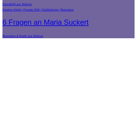
Parzelle34 aus Weimar
Kreative Köpfe
Female Shift
Grafikdesign
Illustration
6 Fragen an Maria Suckert
Illustration & Grafik aus Weimar