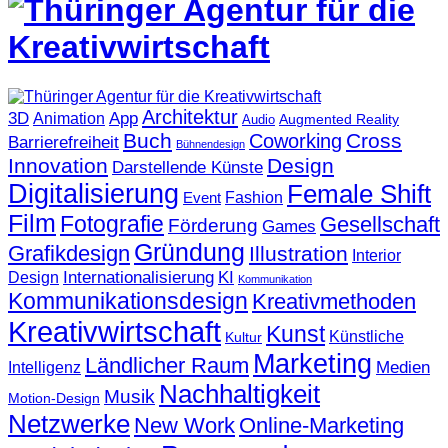
Architektur
3D
App
Animation
Augmented Reality
Audio
Buch
Cross
Coworking
Barrierefreiheit
Bühnendesign
Innovation
Design
Darstellende Künste
Digitalisierung
Female Shift
Fashion
Event
Film
Fotografie
Gesellschaft
Förderung
Games
Gründung
Grafikdesign
Illustration
Interior
KI
Internationalisierung
Design
Kommunikation
Kommunikationsdesign
Kreativmethoden
Kreativwirtschaft
Kunst
Künstliche
Kultur
Marketing
Ländlicher Raum
Medien
Intelligenz
Nachhaltigkeit
Musik
Motion-Design
Netzwerke
New Work
Online-Marketing