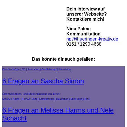
Dein Interview auf
unserer Webseite?
Kontaktiere mich!
Nina Palme
Kommunikation
np@thueringen-kreativ.de
0151 / 1290 4638
Das könnte dir auch gefallen:
Kreative Köpfe
3D
Animation
Grafikdesign
Illustration
6 Fragen an Sascha Simon
Kommunikations- und Mediendesigner aus Erfurt
Kreative Köpfe
Female Shift
Grafikdesign
Illustration
Marketing
Text
6 Fragen an Melissa Harms und Nele
Schacht